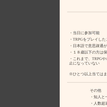
・当日に参加可能
・TRPGをプレイし
・日本語で意思疎通
・１８歳以下の方は
・これまで、TRPG
止になっていない
※ひとつ以上当ては
その他
・知人と
・人数超