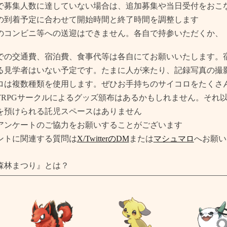
で募集人数に達していない場合は、追加募集や当日受付をおこ
の到着予定に合わせて開始時間
と
終了時間を調整します
のコンビニ等への送迎はできません。各自で持参いただくか、
での交通費、宿泊費、食事代等は各自にてお願いいたします。
る見学者はいない予定です。たまに人が来たり、記録写真の撮
ロは複数種類を使用します。
ぜひ
お手持ちのサイコロをたくさ
TRPGサークルによるグッズ頒布はあるかもしれません。それ
を預けられる託児スペースはありません
アンケートのご協力をお願いすることがございます
ントに関連する質問は
X/TwitterのDM
または
マシュマロ
へお願い
森林まつり』とは？