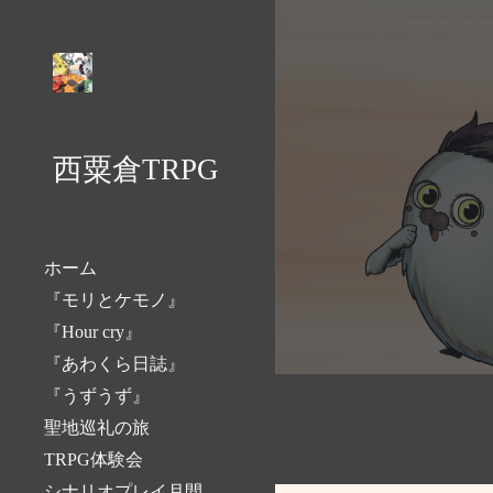
Sk
西粟倉TRPG
ホーム
『モリとケモノ』
『Hour cry』
『あわくら日誌』
『うずうず』
聖地巡礼の旅
TRPG体験会
シナリオプレイ月間