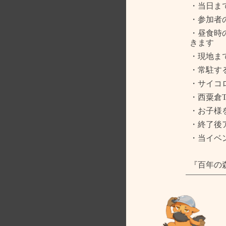
・当日ま
・参加者
・昼食時
きます
・現地ま
・常駐す
・サイコ
・西粟倉
・お子様
・終了後
・当イベ
『百年の