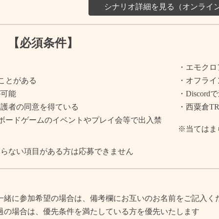
シナリオ詳細を見る（オンライ
【必須条件】
・エモクロ
たことがある
・オフライ
が可能
・Discor
保護者の同意を得ている
・西粟倉T
やボードゲームのイベントやプレイ会等で出入禁
※当てはま
まらない項目がある方は応募できません
一緒に参加希望の場合は、備考欄にお互いのお名前をご記入く
過の場合は、優先条件を満たしている方を優先いたします